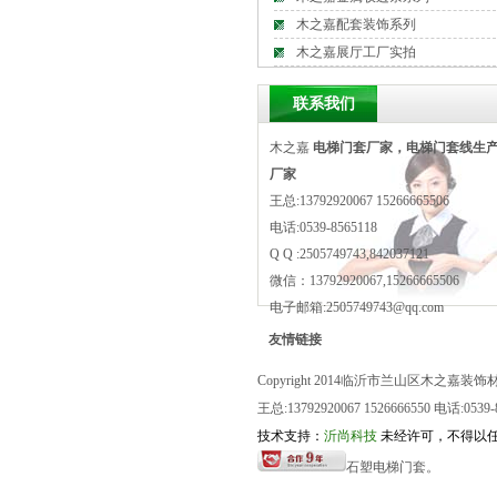
木之嘉配套装饰系列
木之嘉展厅工厂实拍
联系我们
木之嘉
电梯门套厂家，电梯门套线生
厂家
王总:13792920067 15266665506
电话:0539-8565118
Q Q :2505749743,842037121
微信：13792920067,15266665506
电子邮箱:2505749743@qq.com
友情链接
Copyright 2014临沂市兰山区木之嘉
王总:13792920067 1526666550 电话
技术支持：
沂尚科技
未经许可，不得以
石塑电梯门套。