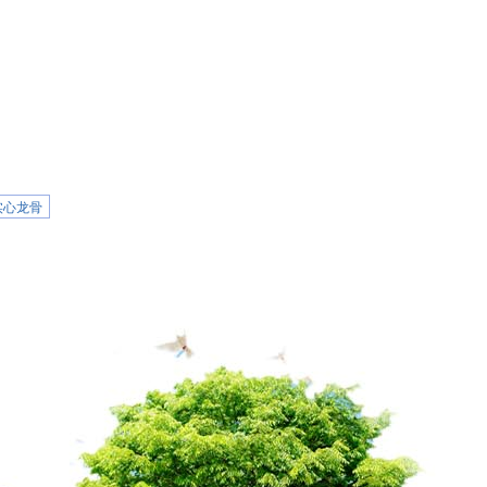
6实心龙骨