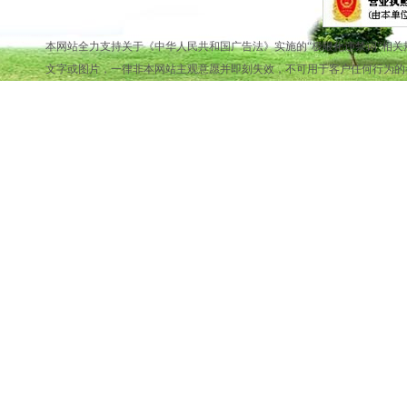
本网站全力支持关于《中华人民共和国广告法》实施的“极限化违禁词”相关
文字或图片，一律非本网站主观意愿并即刻失效，不可用于客户任何行为的