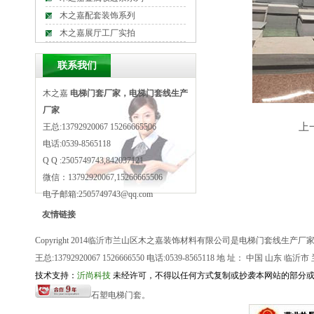
木之嘉配套装饰系列
木之嘉展厅工厂实拍
联系我们
木之嘉
电梯门套厂家，电梯门套线生产
厂家
上
王总:13792920067 15266665506
电话:0539-8565118
Q Q :2505749743,842037121
微信：13792920067,15266665506
电子邮箱:2505749743@qq.com
友情链接
Copyright 2014临沂市兰山区木之嘉装饰材料有限公司是
电梯门套线生产厂
王总:13792920067 1526666550 电话:0539-8565118 地 址： 中国 山东
技术支持：
沂尚科技
未经许可，不得以任何方式复制或抄袭本网站的部分
石塑电梯门套。